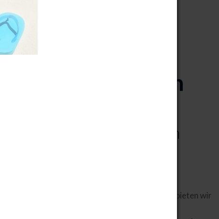
größte
das
Tanzstudio in
Jülich
heißt Euch herzlich
willkommen
In unserem Tanzstudio in Jülich bieten wir
in fünf Sälen ein umfassendes