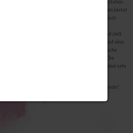
Tanzkursangebot für alle Altersstufen.
Unser professionelles Lehrerteam bietet
einen künstlerisch und pädagogisch
fundierten Unterricht in den
verschiedenen Stilrichtungen und zielt
darauf ab unsere Schüler:innen auf eine
tänzerische oder tanzpädagogische
Berufslaufbahn vorzubereiten. Die
persönliche Betreuung ist uns dabei sehr
wichtig.
Vereinbare jetzt Deine Probestunde!