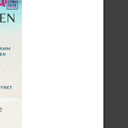
enen
8. Mai 2026
llett-Dutt
29. Januar 2024