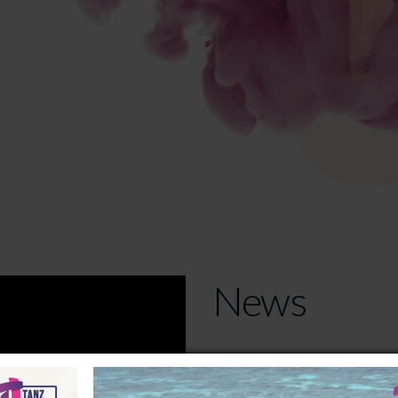
News
Show-Info-Abend 11.
Wusstest Du schon…?